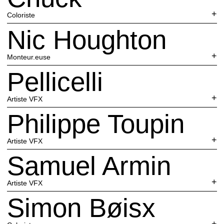
Coloriste
Nic Houghton
Monteur.euse
Pellicelli
Artiste VFX
Philippe‎ ‎‎Toupin
Artiste VFX
Samuel Armin
Artiste VFX
Simon Bøisx